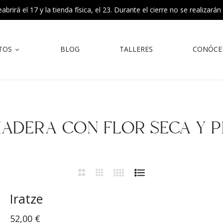
rirá el 17 y la tienda física, el 23. Durante el cierre no se realizarán
TOS
BLOG
TALLERES
CONÓCE
MADERA CON FLOR SECA Y 
Iratze
52,00
€