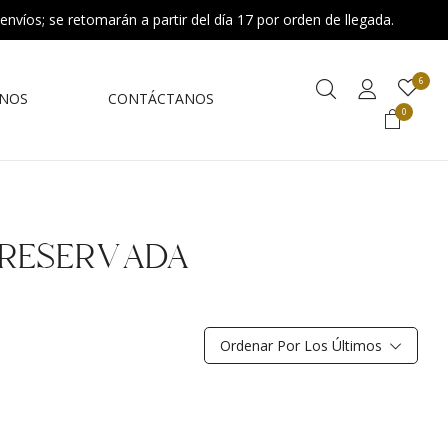
 envíos; se retomarán a partir del día 17 por orden de llegada.
6
NOS
CONTÁCTANOS
0
PRESERVADA
Ordenar Por Los Últimos