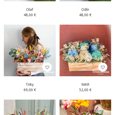
Olaf
Odín
48,00
€
48,00
€
Triky
MAR
69,00
€
52,00
€