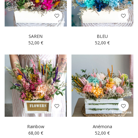
SAREN
BLEU
52,00
€
52,00
€
Rainbow
Anémona
68,00
€
52,00
€