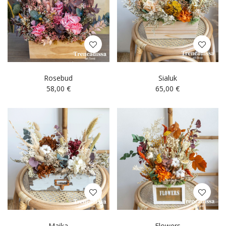
Rosebud
Sialuk
58,00
€
65,00
€
Maika
Flowers