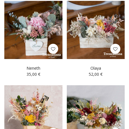
Neneth
Olaya
35,00
€
52,00
€