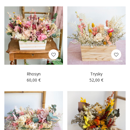
Rhosyn
Trysky
60,00
€
52,00
€