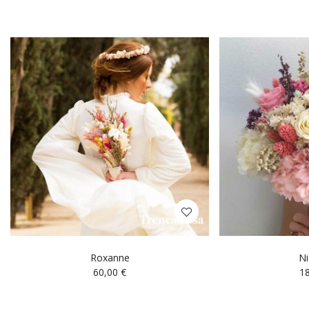
Roxanne
Ni
60,00
€
1