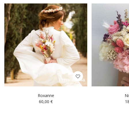
Roxanne
Ni
60,00
€
1