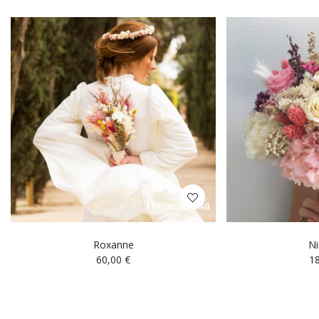
Roxanne
Ni
60,00
€
1