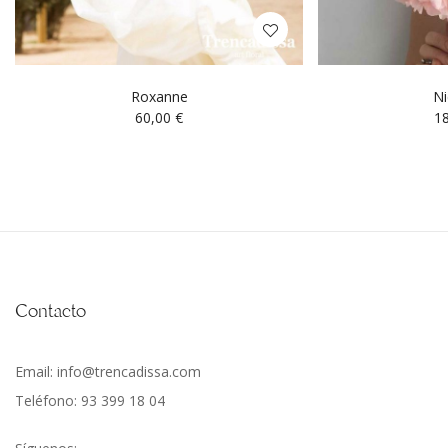
Roxanne
Ni
60,00
€
1
Contacto
Email: info@trencadissa.com
Teléfono: 93 399 18 04