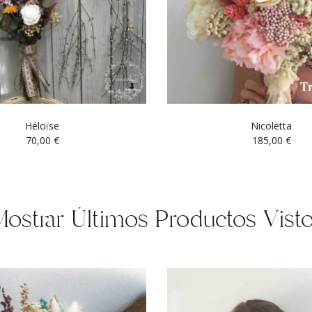
Héloïse
Nicoletta
70,00
€
185,00
€
ostrar Últimos Productos Vist