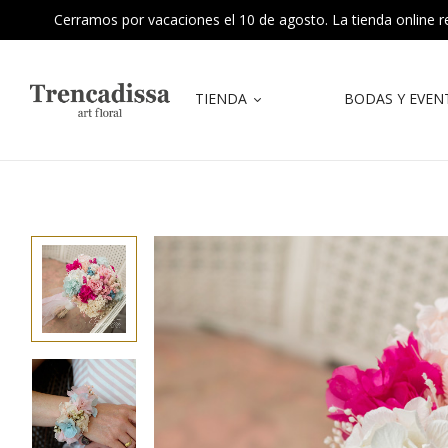
Cerramos por vacaciones el 10 de agosto. La tienda online reab
TIENDA
BODAS Y EVEN