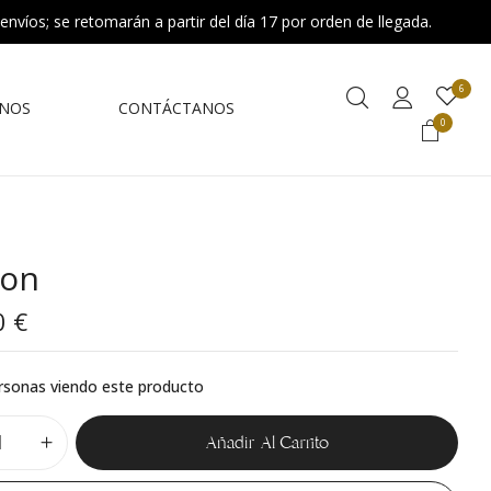
 envíos; se retomarán a partir del día 17 por orden de llegada.
6
NOS
CONTÁCTANOS
0
ion
0
€
rsonas viendo este producto
Añadir Al Carrito