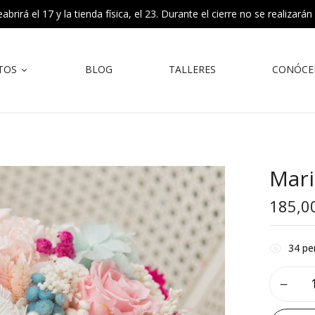
rirá el 17 y la tienda física, el 23. Durante el cierre no se realizarán
TOS
BLOG
TALLERES
CONÓCE
Mar
185,0
34
pe