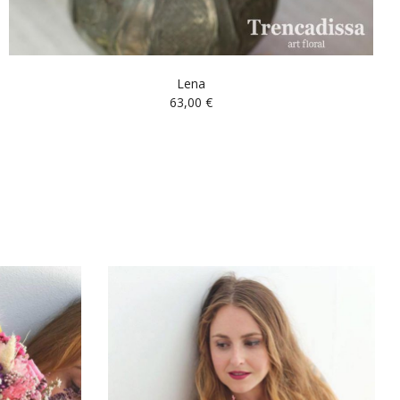
Lena
63,00
€