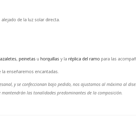
ejado de la luz solar directa.
razaletes
,
peinetas
u
horquillas
y la
réplica del ramo
para las acompañ
te la enseñaremos encantadas.
sanal, y se confeccionan bajo pedido, nos ajustamos al máximo al diseñ
o se mantendrán las tonalidades predominantes de la composición.