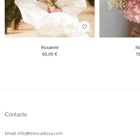
Roxanne
Ni
60,00
€
1
Contacto
Email: info@trencadissa.com