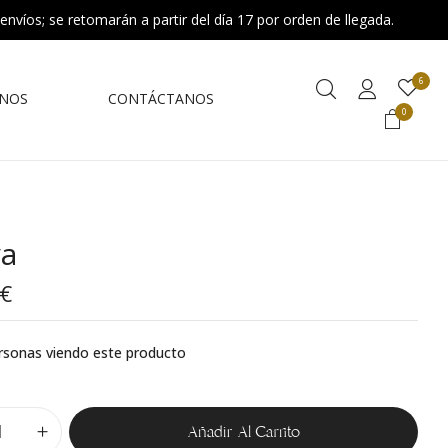
 envíos; se retomarán a partir del día 17 por orden de llegada.
6
NOS
CONTÁCTANOS
0
ya
€
rsonas viendo este producto
Añadir Al Carrito