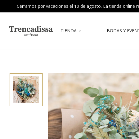
Cerramos por vacaciones el 10 de agosto. La tienda online reab
TIENDA
BODAS Y EVEN