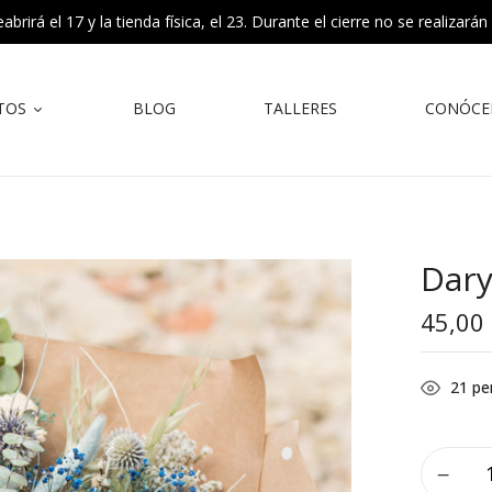
rirá el 17 y la tienda física, el 23. Durante el cierre no se realizarán
TOS
BLOG
TALLERES
CONÓCE
Dar
45,00
21
pe