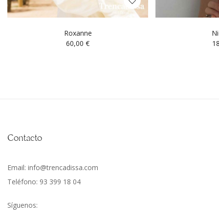
Roxanne
Ni
60,00
€
1
Contacto
Email: info@trencadissa.com
Teléfono: 93 399 18 04
Síguenos: