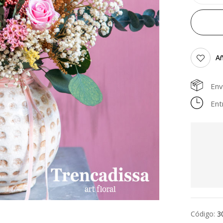
Añ
Env
Ent
Código:
3