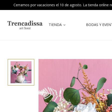
Cerramos por vacaciones el 10 de agosto. La tienda online reab
TIENDA
BODAS Y EVEN