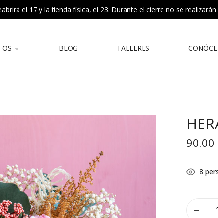
rirá el 17 y la tienda física, el 23. Durante el cierre no se realizarán
TOS
BLOG
TALLERES
CONÓCE
HER
90,00
8
pers