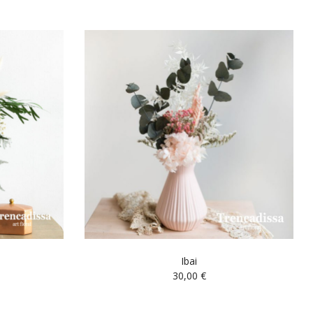
Ibai
30,00
€