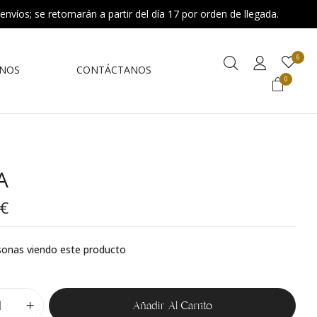
 envíos; se retomarán a partir del día 17 por orden de llegada.
6
NOS
CONTÁCTANOS
0
A
€
onas viendo este producto
Añadir Al Carrito