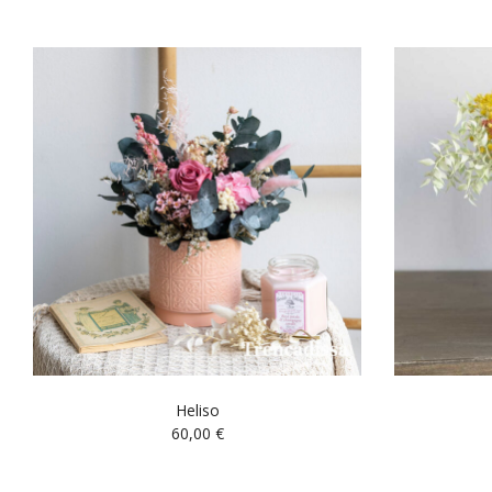
Heliso
60,00
€