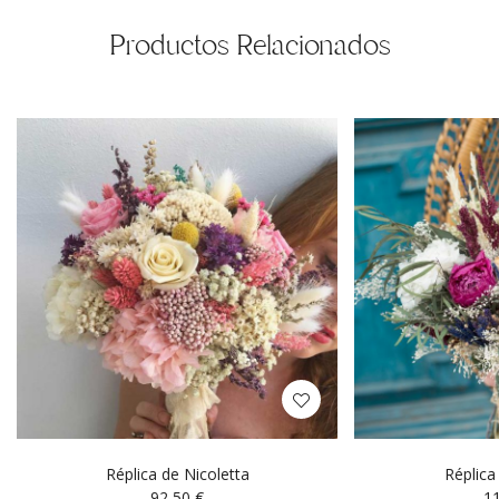
Productos Relacionados
Réplica de Nicoletta
Réplic
92,50
€
1