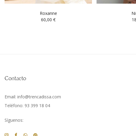
Roxanne
Ni
60,00
€
1
Contacto
Email: info@trencadissa.com
Teléfono: 93 399 18 04
Síguenos: