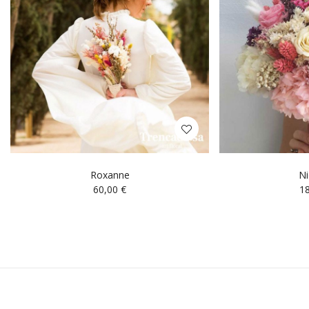
Roxanne
Ni
60,00
€
1