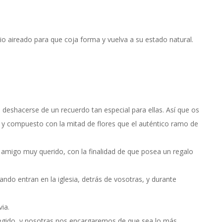
io aireado para que coja forma y vuelva a su estado natural.
 deshacerse de un recuerdo tan especial para ellas. Así que os
, y compuesto con la mitad de flores que el auténtico ramo de
n amigo muy querido, con la finalidad de que posea un regalo
do entran en la iglesia, detrás de vosotras, y durante
ia.
elegido, y nosotras nos encargaremos de que sea lo más