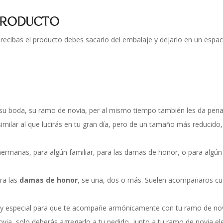
 PRODUCTO
ecibas el producto debes sacarlo del embalaje y dejarlo en un espac
e su boda, su ramo de novia, per al mismo tiempo también les da pena
imilar al que lucirás en tu gran día, pero de un tamaño más reducido
s hermanas, para algún familiar, para las damas de honor, o para algú
ra las
damas de honor
, se una, dos o más. Suelen acompañaros cuan
y especial para que te acompañe armónicamente con tu ramo de nov
via, solo deberás agregarlo a tu pedido, junto a tu ramo de novia 