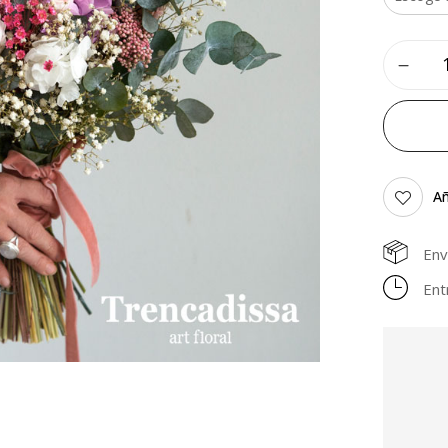
Añ
Env
Ent