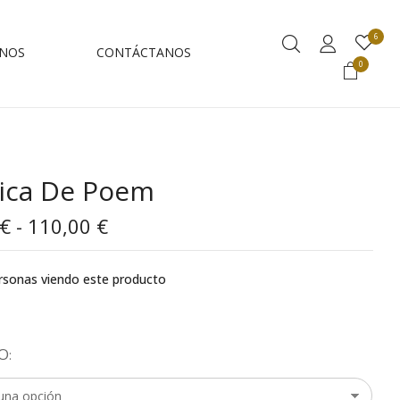
6
NOS
CONTÁCTANOS
0
ica De Poem
€
-
110,00
€
rsonas viendo este producto
O