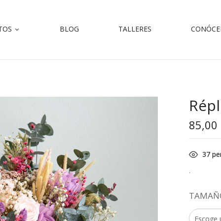
TOS
BLOG
TALLERES
CONÓCE
Répl
85,00
37
pe
.
TAMAÑ