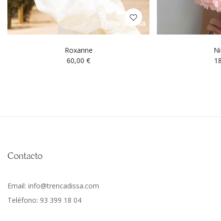
Roxanne
Ni
60,00
€
1
Contacto
Email: info@trencadissa.com
Teléfono: 93 399 18 04