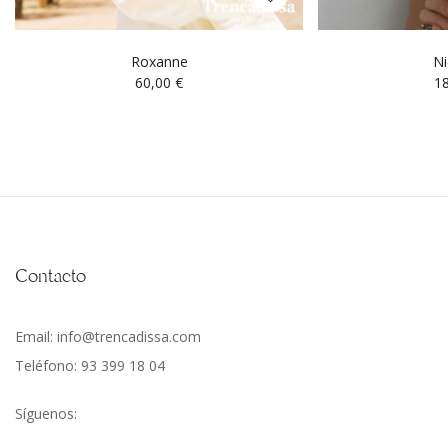
Roxanne
Ni
60,00
€
1
Contacto
Email: info@trencadissa.com
Teléfono: 93 399 18 04
Síguenos: