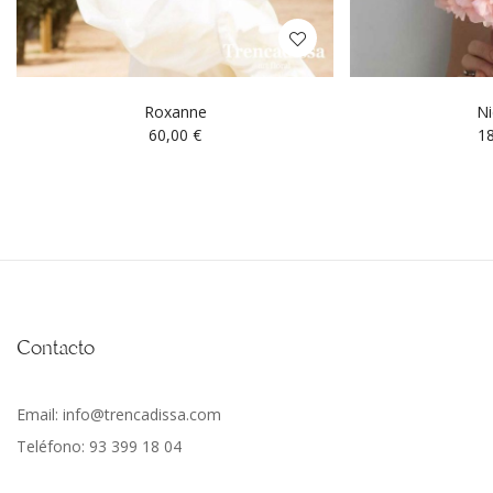
Roxanne
Ni
60,00
€
1
Contacto
Email: info@trencadissa.com
Teléfono: 93 399 18 04