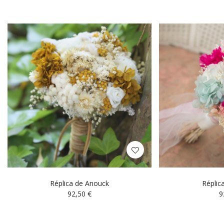
Réplica de Anouck
Réplic
92,50
€
9