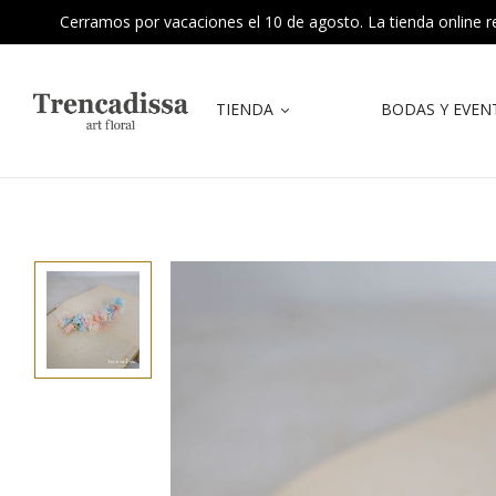
Cerramos por vacaciones el 10 de agosto. La tienda online reab
TIENDA
BODAS Y EVEN