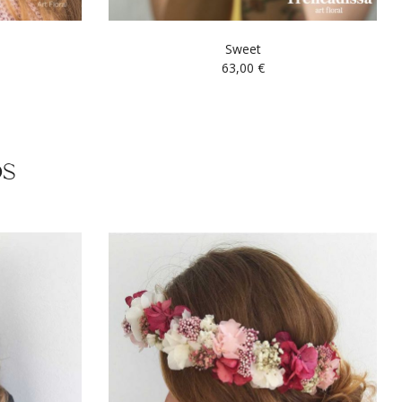
Sweet
63,00
€
os