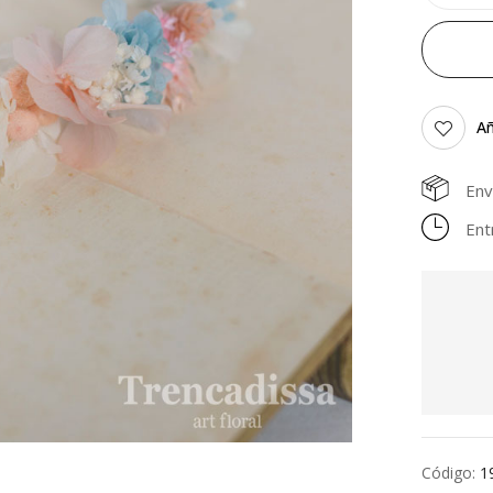
Añ
Env
Ent
Código:
1