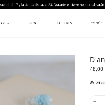
rirá el 17 y la tienda física, el 23. Durante el cierre no se realizarán
TOS
BLOG
TALLERES
CONÓCE
Dia
48,00
24
pe