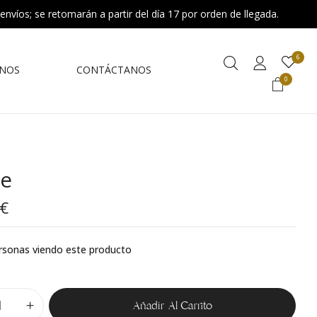
 envíos; se retomarán a partir del día 17 por orden de llegada.
6
NOS
CONTÁCTANOS
0
ne
€
rsonas viendo este producto
Añadir Al Carrito