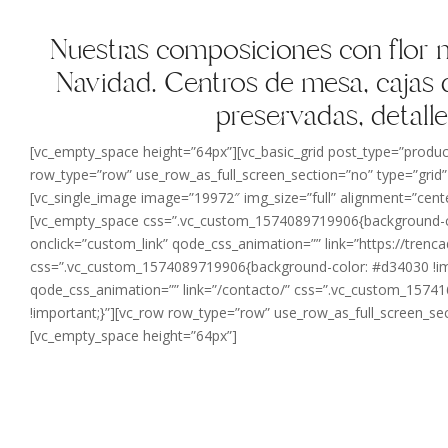
Nuestras composiciones con flor n
Navidad. Centros de mesa, cajas de
preservadas, detall
[vc_empty_space height=”64px”][vc_basic_grid post_type=”prod
row_type=”row” use_row_as_full_screen_section=”no” type=”grid”
[vc_single_image image=”19972″ img_size=”full” alignment=”cent
[vc_empty_space css=”.vc_custom_1574089719906{background-colo
onclick=”custom_link” qode_css_animation=”” link=”https://tre
css=”.vc_custom_1574089719906{background-color: #d34030 !impo
qode_css_animation=”” link=”/contacto/” css=”.vc_custom_157
!important;}”][vc_row row_type=”row” use_row_as_full_screen_sec
[vc_empty_space height=”64px”]