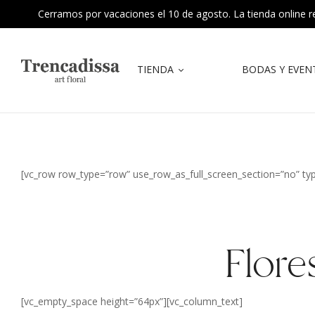
Cerramos por vacaciones el 10 de agosto. La tienda online reab
TIENDA
BODAS Y EVEN
[vc_row row_type=”row” use_row_as_full_screen_section=”no” typ
Flore
[vc_empty_space height=”64px”][vc_column_text]