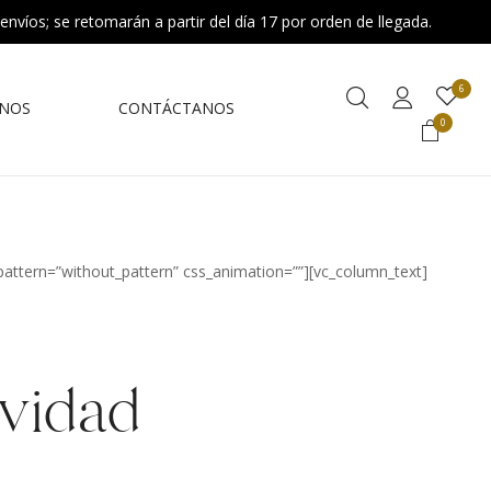
 envíos; se retomarán a partir del día 17 por orden de llegada.
6
NOS
CONTÁCTANOS
0
pattern=”without_pattern” css_animation=””][vc_column_text]
avidad