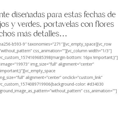
nte diseñadas para estas fechas de
jos y verdes, portavelas con flores
muchos más detalles…
7cea256-b593-9″ taxonomies=”271″][vc_empty_space][vc_row
”without_pattern” css_animation=””][vc_column width=”1/3″]
=”.vc_custom_1574169685398{margin-bottom: 16px !important;}”]
image=”19973″ img_size=”full” alignment=”center”
!important;}”][vc_empty_space
_size=”full” alignment=”center” onclick=”custom_link”
=”.vc_custom_1574089719906{background-color: #d34030
ckground_image_as_pattern=”without_pattern” css_animation=””]