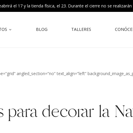
rirá el 17 y la tienda física, el 23. Durante el cierre no se realizarán
TOS
BLOG
TALLERES
CONÓCE
e=”grid” angled_section=”no” text_align=”left” background_image_as_
s para decorar la N