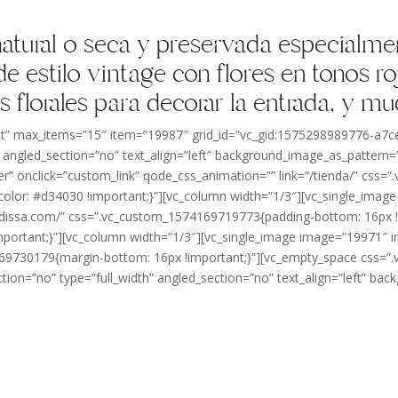
atural o seca y preservada especialme
 estilo vintage con flores en tonos ro
es florales para decorar la entrada, y 
uct” max_items=”15″ item=”19987″ grid_id=”vc_gid:1575298989776-a
 angled_section=”no” text_align=”left” background_image_as_pattern=
er” onclick=”custom_link” qode_css_animation=”” link=”/tienda/” css
r: #d34030 !important;}”][vc_column width=”1/3″][vc_single_image 
ncadissa.com/” css=”.vc_custom_1574169719773{padding-bottom: 16px 
rtant;}”][vc_column width=”1/3″][vc_single_image image=”19971″ img
4169730179{margin-bottom: 16px !important;}”][vc_empty_space css
tion=”no” type=”full_width” angled_section=”no” text_align=”left” ba