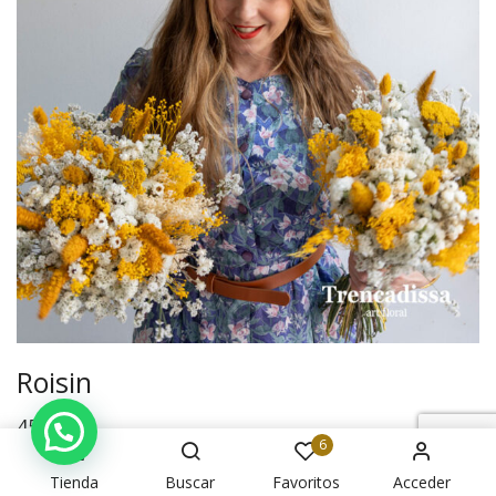
Roisin
45,00
€
6
Tienda
Buscar
Favoritos
Acceder
Añadir Al Carrito