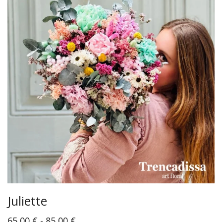
Juliette
65,00
€
-
85,00
€