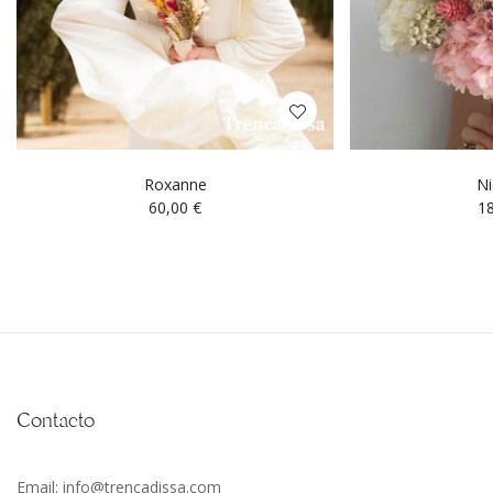
Roxanne
Ni
60,00
€
1
Contacto
Email: info@trencadissa.com