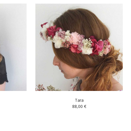
Tara
88,00
€