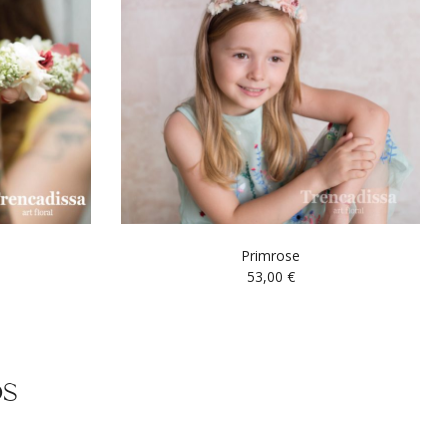
Primrose
53,00
€
os