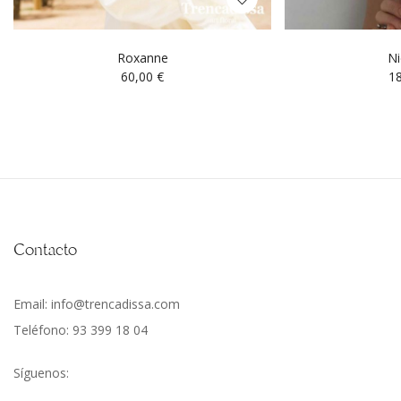
Roxanne
Ni
60,00
€
1
Contacto
Email: info@trencadissa.com
Teléfono: 93 399 18 04
Síguenos: