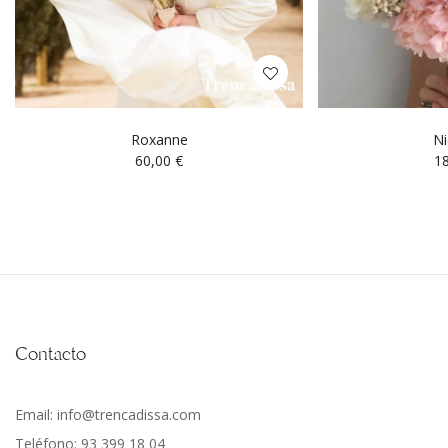
Roxanne
Ni
60,00
€
1
Contacto
Email: info@trencadissa.com
Teléfono: 93 399 18 04