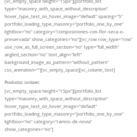
[vc_empty_space height=”15px”][portfolio_list
type=”masonry_with_space_without_description”
hover_type_text_on_hover_image=”default” spacing=”5″
portfolio_loading_type_masonry=”portfolio_one_by_one”
lightbox=”no” category=”composiciones-con-flor-seca-o-
preservada” show_categories=”no”][vc_row row_type=”row”
use_row_as_full_screen_section=”no” type=”full_width”
angled_section=”no” text_align=”left”
background_image_as_pattern=”without_pattern”
css_animation=””][vc_empty_space][vc_column_text]
Productos similares
[vc_empty_space height=”15px”][portfolio_list
type=”masonry_with_space_without_description”
hover_type_text_on_hover_image=”default”
portfolio_loading_type_masonry=”portfolio_one_by_one”
lightbox=”no” category=”ramos-de-novia”
show_categories=”no”]