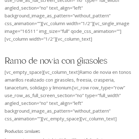
angled_section=”no” text_align=”left”
background_image_as_pattern=”without_pattern”
css_animation=””][vc_column width=”1/2″][vc_single_image
image=”16511″ img_size=”full” qode_css_animation=””]
[vc_column width=”1/2″][vc_column_text]
Ramo de novia con girasoles
[vc_empty_space][vc_column_text]Ramo de novia en tonos
amarillos realizado con girasoles, freesia, crasperia,
tanacetum, solidago y limonium.[vc_row row_type=”row”
use_row_as_full_screen_section=”no” type=”full_width”
angled_section=”no” text_align=”left”
background_image_as_pattern=”without_pattern”
css_animation=””][vc_empty_space][vc_column_text]
Productos similares