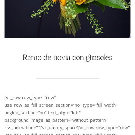
Ramo de novia con girasoles
[vc_row row_type=”row”
use_row_as_full_screen_section=”no” type=”full_width”
angled_section=”no” text_align=”left”
background_image_as_pattern=”without_pattern”
css_animation=””][vc_empty_space][vc_row row_type=”row”
use_row_as_full_screen_section=”no” type=”full_width”