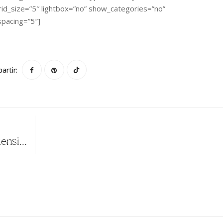
id_size=”5″ lightbox=”no” show_categories=”no”
spacing=”5″]
artir:
Bouquet Preservado, Con Flor Seca Y Hortensia Preservada, En Tonos Lilas, Rosas Y Blancos