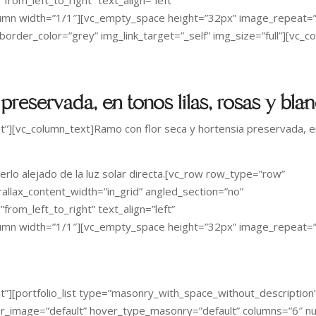
umn width=”1/1″][vc_empty_space height=”32px” image_repeat=”
rder_color=”grey” img_link_target=”_self” img_size=”full”][vc_c
preservada, en tonos lilas, rosas y bla
[vc_column_text]Ramo con flor seca y hortensia preservada, en 
lo alejado de la luz solar directa.[vc_row row_type=”row”
rallax_content_width=”in_grid” angled_section=”no”
from_left_to_right” text_align=”left”
umn width=”1/1″][vc_empty_space height=”32px” image_repeat=”
][portfolio_list type=”masonry_with_space_without_description
r_image=”default” hover_type_masonry=”default” columns=”6″ n