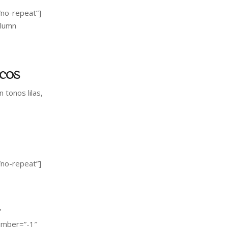
no-repeat”]
olumn
ncos
tonos lilas,
no-repeat”]
”
umber=”-1″