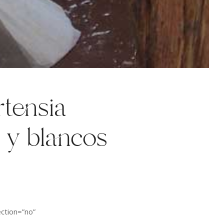
rtensia
s y blancos
ction=”no”