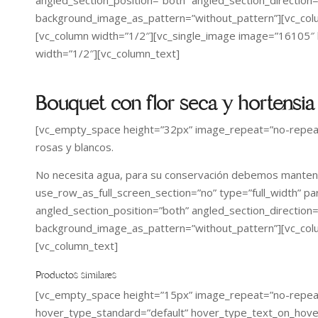
background_image_as_pattern=”without_pattern”][vc_col
[vc_column width=”1/2″][vc_single_image image=”16105″ bo
width=”1/2″][vc_column_text]
Bouquet con flor seca y hortensia 
[vc_empty_space height=”32px” image_repeat=”no-repeat”]
rosas y blancos.
No necesita agua, para su conservación debemos mantener
use_row_as_full_screen_section=”no” type=”full_width” pa
angled_section_position=”both” angled_section_direction=”
background_image_as_pattern=”without_pattern”][vc_col
[vc_column_text]
Productos similares
[vc_empty_space height=”15px” image_repeat=”no-repeat”
hover_type_standard=”default” hover_type_text_on_hove