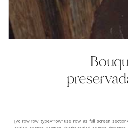
Bouque
preservada
[vc_row row_type=”row” use_row_as_full_screen_section=”
angled_section_position=”both” angled_section_direction=”