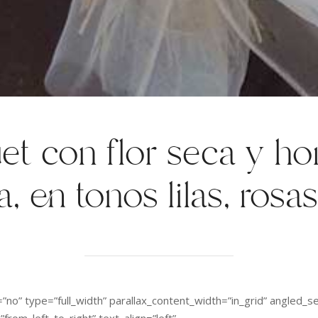
t con flor seca y ho
, en tonos lilas, rosa
no” type=”full_width” parallax_content_width=”in_grid” angled_se
from_left_to_right” text_align=”left”