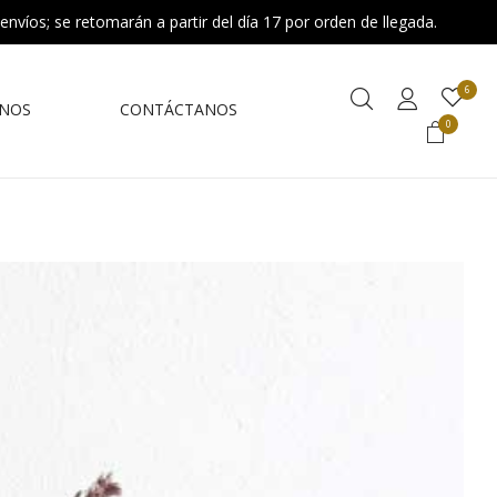
 envíos; se retomarán a partir del día 17 por orden de llegada.
6
NOS
CONTÁCTANOS
0