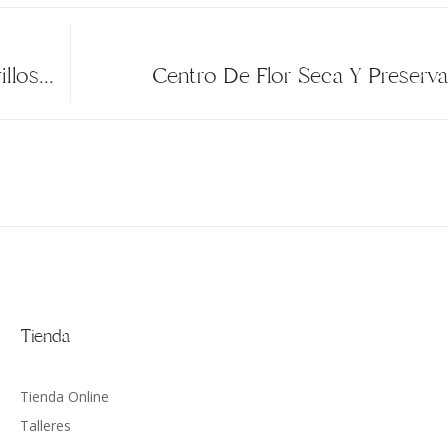
Bouquet En Tonos Variados Blancos, Amarillos Y Rosados
Centro De Flor Seca Y Preserv
Tienda
Tienda Online
Talleres