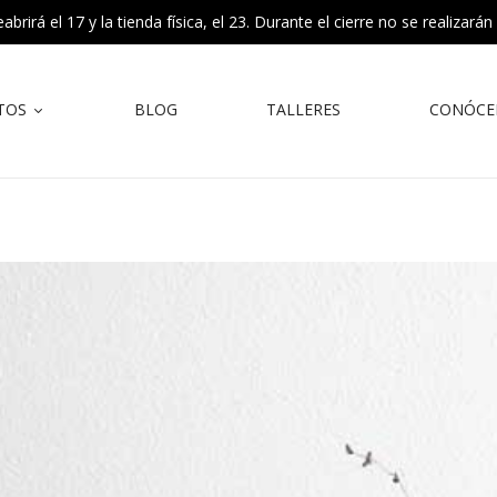
rirá el 17 y la tienda física, el 23. Durante el cierre no se realizarán
TOS
BLOG
TALLERES
CONÓCE