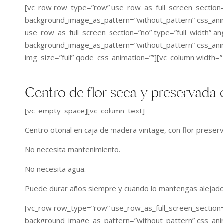
[vc_row row_type=”row” use_row_as_full_screen_section=”n
background_image_as_pattern=”without_pattern” css_an
use_row_as_full_screen_section=”no” type=”full_width” ang
background_image_as_pattern=”without_pattern” css_ani
img_size=”full” qode_css_animation=””][vc_column width=”
Centro de flor seca y preservada 
[vc_empty_space][vc_column_text]
Centro otoñal en caja de madera vintage, con flor preserv
No necesita mantenimiento.
No necesita agua.
Puede durar años siempre y cuando lo mantengas alejado 
[vc_row row_type=”row” use_row_as_full_screen_section=”n
background_image_as_pattern=”without_pattern” css_ani