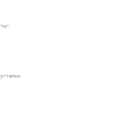
”no”
ory=”ramos-