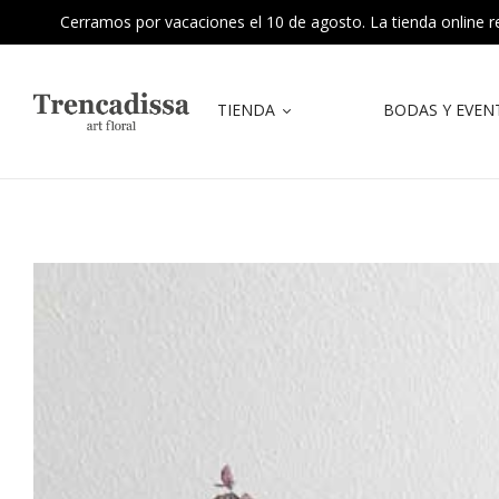
Cerramos por vacaciones el 10 de agosto. La tienda online reab
TIENDA
BODAS Y EVEN