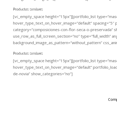
Productos similares
[vc_empty_space height=”15px”][portfolio_list type=”ma
hover_type_text_on_hover_image=”default” spacing=”5″ p
category=”composiciones-con-flor-seca-o-preservada” 
use_row_as_full_screen_section=”no” type=”full_width” ang
background_image_as_pattern=”without_pattern” css_ani
Productos similares
[vc_empty_space height=”15px”][portfolio_list type=”ma
hover_type_text_on_hover_image=”default” portfolio_loa
de-novia” show_categories=”no”]
Comp