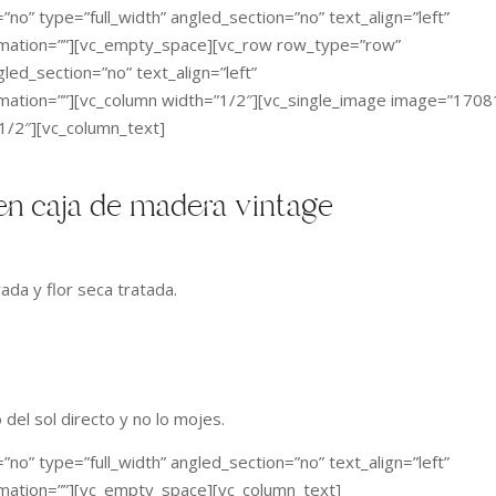
o” type=”full_width” angled_section=”no” text_align=”left”
imation=””][vc_empty_space][vc_row row_type=”row”
led_section=”no” text_align=”left”
mation=””][vc_column width=”1/2″][vc_single_image image=”1708
1/2″][vc_column_text]
en caja de madera vintage
ada y flor seca tratada.
del sol directo y no lo mojes.
o” type=”full_width” angled_section=”no” text_align=”left”
mation=””][vc_empty_space][vc_column_text]