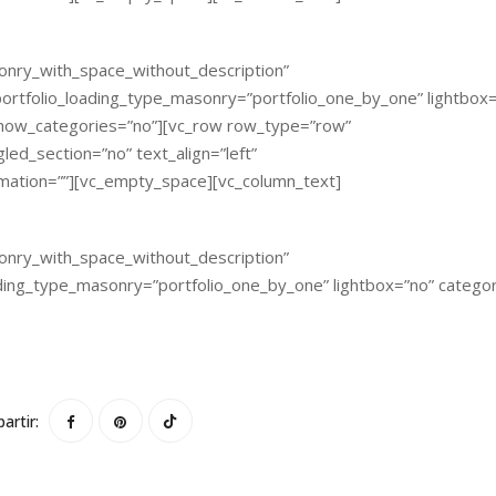
sonry_with_space_without_description”
ortfolio_loading_type_masonry=”portfolio_one_by_one” lightbox=
show_categories=”no”][vc_row row_type=”row”
led_section=”no” text_align=”left”
mation=””][vc_empty_space][vc_column_text]
sonry_with_space_without_description”
ding_type_masonry=”portfolio_one_by_one” lightbox=”no” categ
artir: