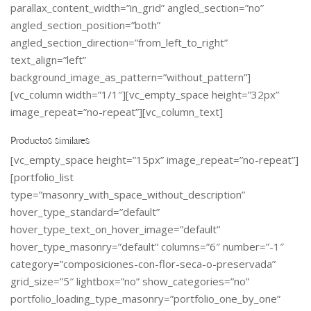
parallax_content_width=”in_grid” angled_section=”no”
angled_section_position=”both”
angled_section_direction=”from_left_to_right”
text_align=”left”
background_image_as_pattern=”without_pattern”]
[vc_column width=”1/1″][vc_empty_space height=”32px”
image_repeat=”no-repeat”][vc_column_text]
Productos similares
[vc_empty_space height=”15px” image_repeat=”no-repeat”]
[portfolio_list
type=”masonry_with_space_without_description”
hover_type_standard=”default”
hover_type_text_on_hover_image=”default”
hover_type_masonry=”default” columns=”6″ number=”-1″
category=”composiciones-con-flor-seca-o-preservada”
grid_size=”5″ lightbox=”no” show_categories=”no”
portfolio_loading_type_masonry=”portfolio_one_by_one”