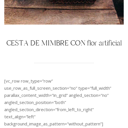
CESTA DE MIMBRE CON flor artificial
[vc_row row_type=”row”
use_row_as_full_screen_section=”no” type=”full_width”
parallax_content_width=”in_grid” angled_section=”no”
angled_section_position=”both”
angled_section_direction=”from_left_to_right”
text_align=”left”
background_image_as_pattern=”without_pattern”]