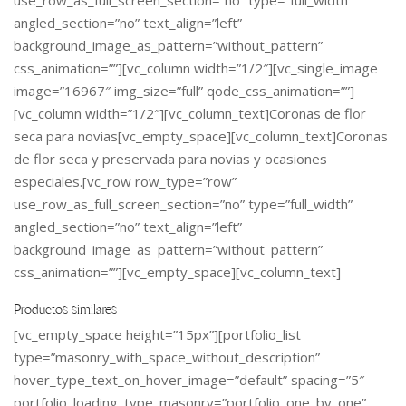
angled_section=”no” text_align=”left”
background_image_as_pattern=”without_pattern”
css_animation=””][vc_column width=”1/2″][vc_single_image
image=”16967″ img_size=”full” qode_css_animation=””]
[vc_column width=”1/2″][vc_column_text]Coronas de flor
seca para novias[vc_empty_space][vc_column_text]Coronas
de flor seca y preservada para novias y ocasiones
especiales.[vc_row row_type=”row”
use_row_as_full_screen_section=”no” type=”full_width”
angled_section=”no” text_align=”left”
background_image_as_pattern=”without_pattern”
css_animation=””][vc_empty_space][vc_column_text]
Productos similares
[vc_empty_space height=”15px”][portfolio_list
type=”masonry_with_space_without_description”
hover_type_text_on_hover_image=”default” spacing=”5″
portfolio_loading_type_masonry=”portfolio_one_by_one”