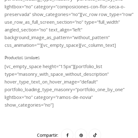
lightbox=”no” category=”composiciones-con-flor-seca-o-
preservada” show_categories=”no”][vc_row row_type=”row”
use_row_as_full_screen_section=”no” type=”full_width”
angled_section=”no” text_align=”left”
background_image_as_pattern=”without_pattern”
css_animation=””][vc_empty_space][vc_column_text]
Productos similares
[vc_empty_space height=”15px”][portfolio_list
type=”masonry_with_space_without_description”
hover_type_text_on_hover_image=”default”
portfolio_loading_type_masonry=”portfolio_one_by_one”
lightbox=”no” category=”ramos-de-novia”
show_categories=”no”]
Compartir: