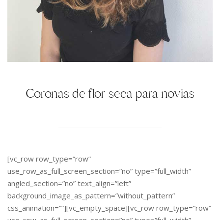
Coronas de flor seca para novias
[vc_row row_type=”row”
use_row_as_full_screen_section=”no” type=”full_width”
angled_section=”no” text_align=”left”
background_image_as_pattern=”without_pattern”
css_animation=””][vc_empty_space][vc_row row_type=”row”
use_row_as_full_screen_section=”no” type=”full_width”