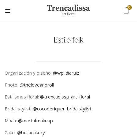
0
Estilo folk
Organización y diseño:
@wplidiaruiz
Photo:
@theloveandroll
Estilismos floral:
@trencadissa_art_floral
Bridal stylist:
@cocoderiquer_bridalstylist
Muah:
@martafmakeup
Cake:
@bollocakery