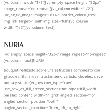
[vc_column width=”1/1″][vc_empty_space height=”32px”
image_repeat=”no-repeat”][vc_column width=”1/2″]
[vc_single_image image=”16147″ border_color=”grey”
img_link_target=”_self” img_size=”full”][vc_column
width=”1/2″][vc_column_text]
NURIA
[vc_empty_space height=”32px” image_repeat=”no-repeat”]
[vc_column_text]NURIA
Bouquet realizado sobre una estructura compuesto con
girasoles, lilium rosa, crustantemo variado, claveles, clavel
poeta y statice[vc_row row_type=”row”
use_row_as_full_screen_section=”no” type=”full_width”
parallax_content_width=”in_grid” angled_section=”no”
angled_section_position=”both”
angled_section_direction=”from_left_to_right”