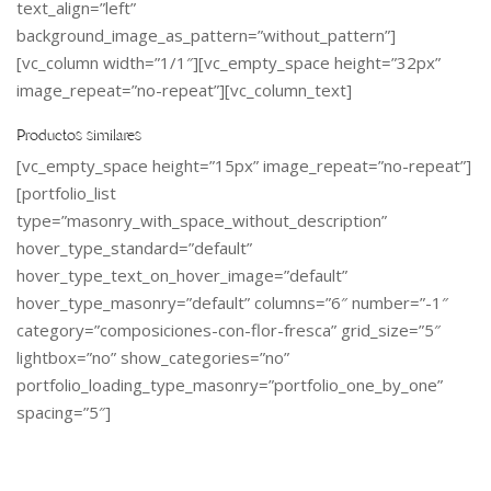
text_align=”left”
background_image_as_pattern=”without_pattern”]
[vc_column width=”1/1″][vc_empty_space height=”32px”
image_repeat=”no-repeat”][vc_column_text]
Productos similares
[vc_empty_space height=”15px” image_repeat=”no-repeat”]
[portfolio_list
type=”masonry_with_space_without_description”
hover_type_standard=”default”
hover_type_text_on_hover_image=”default”
hover_type_masonry=”default” columns=”6″ number=”-1″
category=”composiciones-con-flor-fresca” grid_size=”5″
lightbox=”no” show_categories=”no”
portfolio_loading_type_masonry=”portfolio_one_by_one”
spacing=”5″]