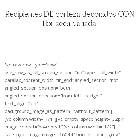
Recipientes DE corteza decorados CON
flor seca variada
[vc_row row_type=”row”
use_row_as_full_screen_section=”no” type=”full_width”
parallax_content_width=”in_grid” angled_section=”no”
angled_section_position=”both”
angled_section_direction=”from_left_to_right”
text_align=”left”
background_image_as_pattern=”without_pattern”]
[vc_column width=”1/1″][vc_empty_space height=”32px”
image_repeat=”no-repeat”][vc_column width=”1/2″]
[vc_single_image image=”16044″ border_color=”grey”