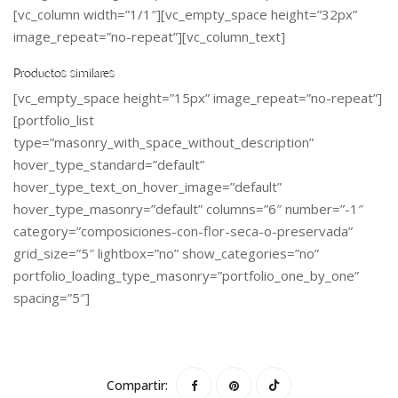
[vc_column width=”1/1″][vc_empty_space height=”32px”
image_repeat=”no-repeat”][vc_column_text]
Productos similares
[vc_empty_space height=”15px” image_repeat=”no-repeat”]
[portfolio_list
type=”masonry_with_space_without_description”
hover_type_standard=”default”
hover_type_text_on_hover_image=”default”
hover_type_masonry=”default” columns=”6″ number=”-1″
category=”composiciones-con-flor-seca-o-preservada”
grid_size=”5″ lightbox=”no” show_categories=”no”
portfolio_loading_type_masonry=”portfolio_one_by_one”
spacing=”5″]
Compartir: