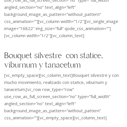
angled_section=”no” text_align=”left”
background_image_as_pattern=”without_pattern”
css_animation=””][vc_column width=”1/2″][vc_single_image
image=”16822″ img_size=”full” qode_css_animation=””]
[vc_column width=”1/2″][vc_column_text]
Bouquet silvestre con statice,
viburnum y tanacetum
[vc_empty_space][vc_column_text]Bouquet silvestre y con
mucho movimiento, realizado con statice, viburnum y
tanacetum.[vc_row row_type=”row”
use_row_as_full_screen_section=”no” type=”full_width”
angled_section=”no” text_align=”left”
background_image_as_pattern=”without_pattern”
css_animation=””][vc_empty_space][vc_column_text]