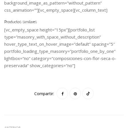
background_image_as_pattern=”without_pattern”
css_animation=””][vc_empty_space][vc_column_text]
Productos similares
[vc_empty_space height=”15px”][portfolio_list
type=”masonry_with_space_without_description”
hover_type_text_on_hover_image=”default” spacing=”5″
portfolio_loading_type_masonry=”portfolio_one_by_one”
lightbox=”no” category=”composiciones-con-flor-seca-o-
preservada” show_categories=”no”]
Compartir:
ANTERIOR