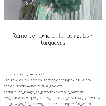
Ramo de novia en tonos azules y
turquesas
[vc_row row_type=”row”
use_row_as_full_screen_section=”no” type=”full_width”
angled_section=”no” text_align=”left”
background_image_as_pattern=”without_pattern”
css_animation=””][vc_empty_space][vc_row row_type=”row”
use_row_as_full_screen_section=”no” type=”full_width”