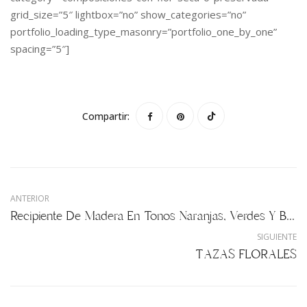
grid_size=”5″ lightbox=”no” show_categories=”no”
portfolio_loading_type_masonry=”portfolio_one_by_one”
spacing=”5″]
Compartir:
ANTERIOR
Recipiente De Madera En Tonos Naranjas, Verdes Y Blancos
SIGUIENTE
TAZAS FLORALES