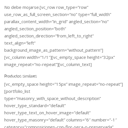
No debe mojarse.[vc_row row_type=”row”
use_row_as_full_screen_section=”no” type=”full_width”
parallax_content_width=”in_grid” angled_section=”no”
angled_section_position=”both”
angled_section_direction=”from_left_to_right”
text_align=”left”
background_image_as_pattern=”without_pattern”]
[vc_column width=”1/1″][vc_empty_space height=”32px”
image_repeat=”no-repeat”][vc_column_text]
Productos similares
[vc_empty_space height=”15px” image_repeat=”no-repeat”]
[portfolio_list
type=”masonry_with_space_without_description”
hover_type_standard=”default”
hover_type_text_on_hover_image=”default”
hover_type_masonry=”default” columns=”6″ number=”-1″
category=”composiciones-con-flor-seca-o-preservada”