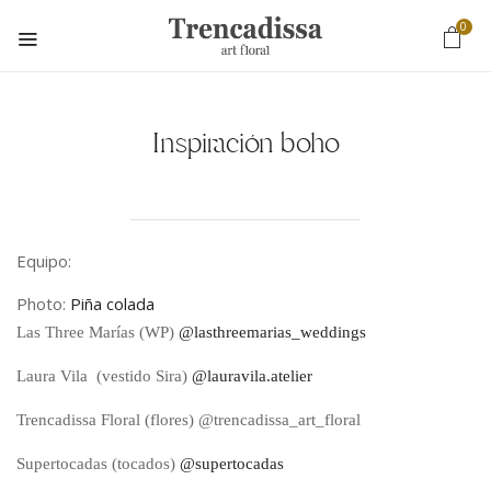
0
Inspiración boho
Equipo:
Photo:
Piña colada
Las Three Marías (WP)
@lasthreemarias_weddings
Laura Vila (vestido Sira)
@lauravila.atelier
Trencadissa Floral (flores) @trencadissa_art_floral
Supertocadas (tocados)
@supertocadas